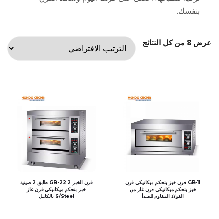
بنفسك.
عرض ⁦8⁩ من كل النتائج
GB-11 فرن خبز بتحكم ميكانيكي فرن
فرن الخبز GB-22 2 طابق 2 صينية
خبز بتحكم ميكانيكي فرن غاز من
خبز بتحكم ميكانيكي فرن غاز
الفولاذ المقاوم للصدأ
S/Steel بالكامل