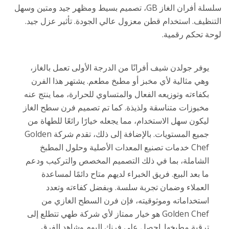
سلسلة أفران الغاز GB، تصميم بسيط ومظهر جيد ومتين وسهل
التنظيف. استخدام قطن معزول عالي الجودة. تأثير عزل جيد.
لوحة تحكم رقمية.
يوفر جولدن شيف أفرانًا من الدرجة الأولى تعمل بالغاز،
وهي مثالية لأي مخبز أو مطبخ مطعم. يشتهر هذا الفرن
بكفاءته وتوزيعه الفعال والمتساوي للحرارة، مما ينتج عنه
مخبوزات متناسقة ولذيذة. كما تم تصميم فرن سطح الغاز
ليكون سهل الاستخدام، مما يجعله خيارًا رائعًا للطهاة من
جميع المستويات. بالإضافة إلى ذلك، تقدم شركة Golden
Chef خدمات تصنيع المعدات الأصلية وحلول المطبخ
الشاملة، بما في ذلك التصميم المخصص والتركيب ودعم
ما بعد البيع. فريق الخبراء لديهم متاح دائمًا لمساعدة
العملاء وضمان تجربة سلسة. وبفضل كفاءته وتعدد
استخداماته وموثوقيته، فإن فرن السطح الغازي من
Golden Chef هو خيار ممتاز لأي شركة طهي تتطلع إلى
ترقية مطبخها. احصل على فرنك اليوم وشاهد الفرق