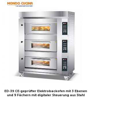
ED-39 CE-geprüfter Elektrobackofen mit 3 Ebenen
und 9 Fächern mit digitaler Steuerung aus Stahl