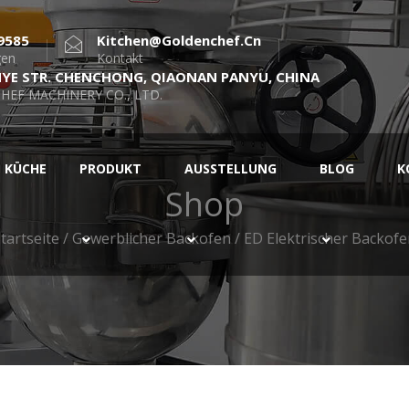
9585
Kitchen@goldenchef.cn
gen
Kontakt
NYE STR. CHENCHONG, QIAONAN PANYU, CHINA
HEF MACHINERY CO., LTD.
KÜCHE
PRODUKT
AUSSTELLUNG
BLOG
K
Shop
tartseite
/
Gewerblicher Backofen
/ ED Elektrischer Backof