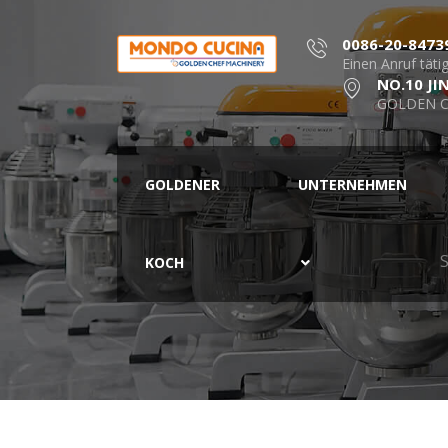
0086-20-8473
Einen Anruf täti
NO.10 JI
GOLDEN C
GOLDENER
UNTERNEHMEN
S
KOCH