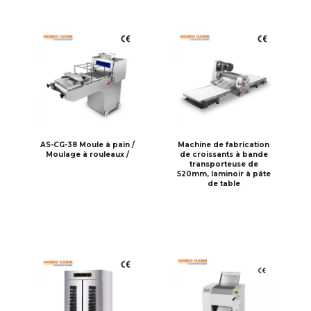
AS-CG-38 Moule à pain /
Machine de fabrication
Moulage à rouleaux /
de croissants à bande
transporteuse de
520mm, laminoir à pâte
de table