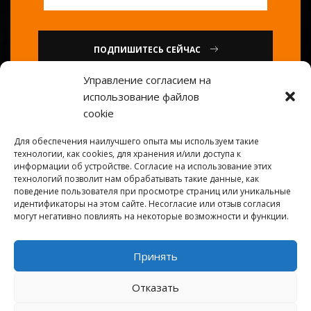
ПОДПИШИТЕСЬ СЕЙЧАС
Управление согласием на
использование файлов
или
cookie
Позвоните нам : 0086-20-
Для обеспечения наилучшего опыта мы используем такие
84739585
технологии, как cookies, для хранения и/или доступа к
информации об устройстве. Согласие на использование этих
технологий позволит нам обрабатывать такие данные, как
поведение пользователя при просмотре страниц или уникальные
идентификаторы на этом сайте. Несогласие или отзыв согласия
могут негативно повлиять на некоторые возможности и функции.
Принять
© 2026
Золотой повар
. Все права защищены.
Отказать