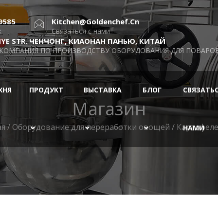
9585
Kitchen@goldenchef.cn
к
Связаться с нами
INYE STR. ЧЕНЧОНГ, КИАОНАН ПАНЬЮ, КИТАЙ
 КОМПАНИЯ ПО ПРОИЗВОДСТВУ ОБОРУДОВАНИЯ ДЛЯ ПОВАРОВ,
ХНЯ
ПРОДУКТ
ВЫСТАВКА
БЛОГ
СВЯЗАТЬС
Магазин
ая
/
Оборудование для переработки овощей
/ Картофеле
НАМИ