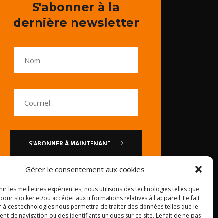
S'abonner à la
dernière newsletter
S'ABONNER À MAINTENANT
Gérer le consentement aux cookies
ou
nir les meilleures expériences, nous utilisons des technologies telles que
pour stocker et/ou accéder aux informations relatives à l'appareil. Le fait
Appelez-nous : 0086-20-
r à ces technologies nous permettra de traiter des données telles que le
84739585
 de navigation ou des identifiants uniques sur ce site. Le fait de ne pas