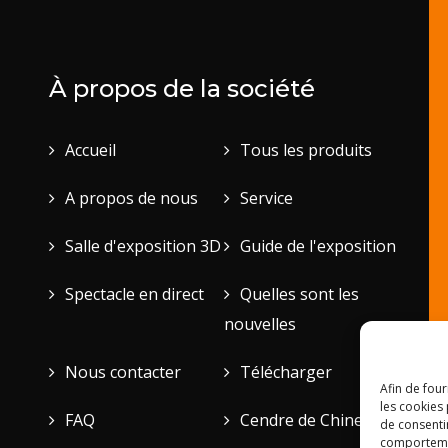
À propos de la société
Accueil
Tous les produits
A propos de nous
Service
Salle d'exposition 3D
Guide de l'exposition
Spectacle en direct
Quelles sont les
nouvelles
Nous contacter
Télécharger
Afin de four
les cookies 
FAQ
Cendre de Chine
de consenti
comportement