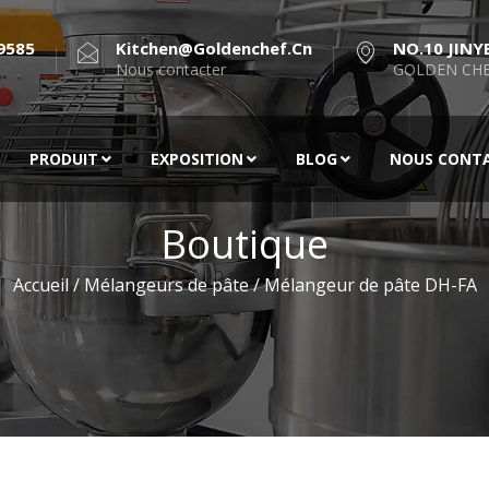
9585
Kitchen@goldenchef.cn
NO.10 JINY
Nous contacter
GOLDEN CHE
PRODUIT
EXPOSITION
BLOG
NOUS CONT
Boutique
Accueil
/
Mélangeurs de pâte
/ Mélangeur de pâte DH-FA