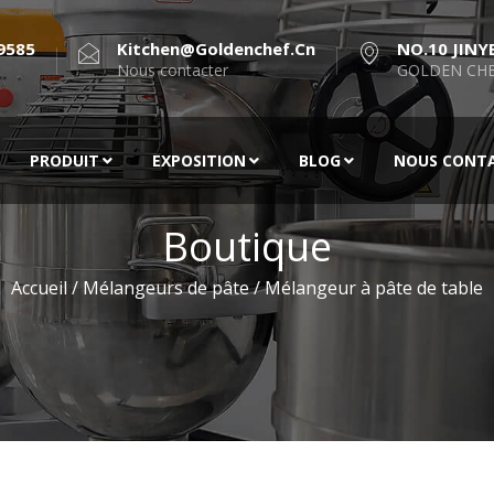
9585
Kitchen@goldenchef.cn
NO.10 JINY
Nous contacter
GOLDEN CHE
PRODUIT
EXPOSITION
BLOG
NOUS CONT
Boutique
Accueil
/
Mélangeurs de pâte
/ Mélangeur à pâte de table