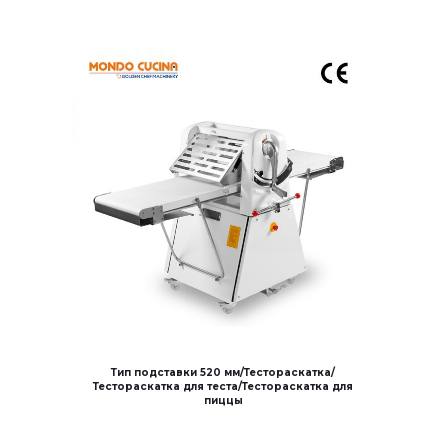
Тип подставки 520 мм/Тестораскатка/
Тестораскатка для теста/Тестораскатка для
пиццы