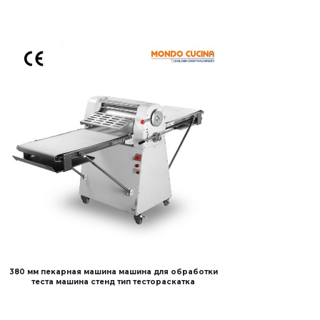
380 мм пекарная машина машина для обработки
теста машина стенд тип тестораскатка