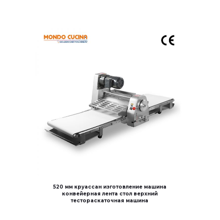
520 мм круассан изготовление машина
конвейерная лента стол верхний
тестораскаточная машина