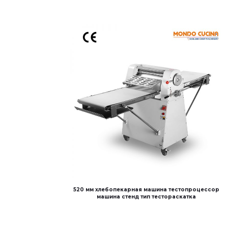
520 мм хлебопекарная машина тестопроцессор
машина стенд тип тестораскатка