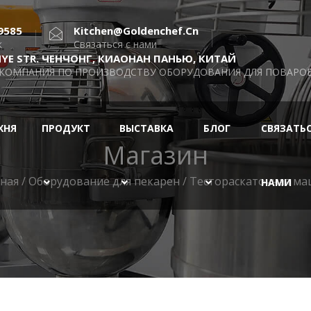
9585
Kitchen@goldenchef.cn
к
Связаться с нами
INYE STR. ЧЕНЧОНГ, КИАОНАН ПАНЬЮ, КИТАЙ
 КОМПАНИЯ ПО ПРОИЗВОДСТВУ ОБОРУДОВАНИЯ ДЛЯ ПОВАРОВ,
ХНЯ
ПРОДУКТ
ВЫСТАВКА
БЛОГ
СВЯЗАТЬС
Магазин
ная
/
Оборудование для пекарен
/ Тестораскаточная м
НАМИ