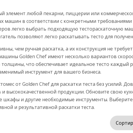
й элемент любой пекарни, пиццерии или коммерческой 
ых машин в соответствии с конкретными требованиями
еров легко выбрать подходящую тестораскаточную маш
атель позволяют легко раскатывать тесто для получен
ны, чем ручная раскатка, а их конструкция не требует
машины Golden Chef имеют несколько вариантов скорос
толщины, что обеспечивает идеальное тесто каждый раз
заменимый инструмент для вашего бизнеса.
омес от Golden Chef для раскатки теста без усилий. Д
 и высококачественной продукции. Обновите свою ку
е шкафы и другие необходимые инструменты. Выберите G
ной и результативной раскатки теста.