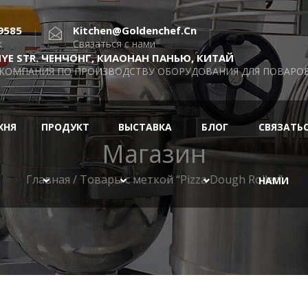
9585
Kitchen@goldenchef.cn
к
Связаться с нами
INYE STR. ЧЕНЧОНГ, КИАОНАН ПАНЬЮ, КИТАЙ
 КОМПАНИЯ ПО ПРОИЗВОДСТВУ ОБОРУДОВАНИЯ ДЛЯ ПОВАРОВ,
ХНЯ
ПРОДУКТ
ВЫСТАВКА
БЛОГ
СВЯЗАТЬС
Магазин
Главная
/ Товары с меткой “Pizza Dough Roller”
НАМИ