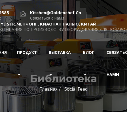
9585
Kitchen@goldenchef.cn
к
Связаться с нами
INYE STR. ЧЕНЧОНГ, КИАОНАН ПАНЬЮ, КИТАЙ
 КОМПАНИЯ ПО ПРОИЗВОДСТВУ ОБОРУДОВАНИЯ ДЛЯ ПОВАРОВ,
ХНЯ
ПРОДУКТ
ВЫСТАВКА
БЛОГ
СВЯЗАТЬС
НАМИ
Библиотека
Главная
Social Feed