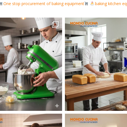
One stop procurement of baking equipment
baking kitchen e