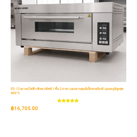
ED-12 เตาอบไฟฟ้าเชิงพาณิชย์ 1 ชั้น 2 ถาด | แผงควบคุมอิเล็กทรอนิกส์ | อุณหภูมิสูงสุด
400°C
Оценка
฿
16,705.00
5.00
из 5