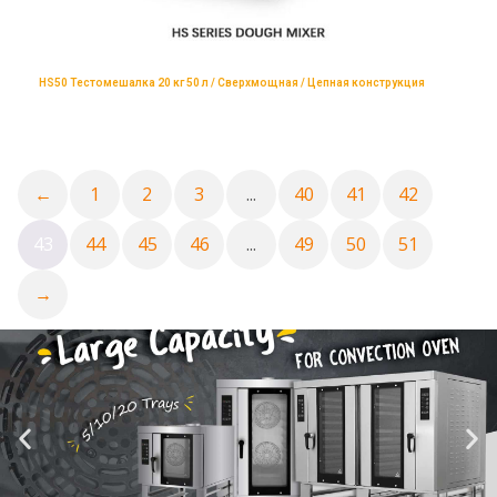
HS50 Тестомешалка 20 кг 50 л / Сверхмощная / Цепная конструкция
←
1
2
3
...
40
41
42
43
44
45
46
...
49
50
51
→