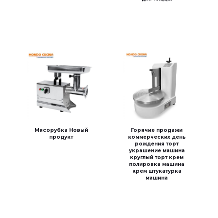
Мясорубка Новый
Горячие продажи
продукт
коммерческих день
рождения торт
украшение машина
круглый торт крем
полировка машина
крем штукатурка
машина