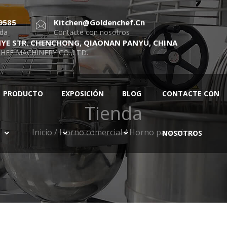
9585
Kitchen@goldenchef.cn
ada
Contacte con nosotros
NYE STR. CHENCHONG, QIAONAN PANYU, CHINA
HEF MACHINERY CO.,LTD.
PRODUCTO
EXPOSICIÓN
BLOG
CONTACTE CON
Tienda
Inicio
/
Horno comercial
/ Horno para pizza
NOSOTROS