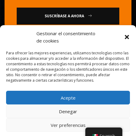
SUSCRÍBASE A AHORA
Gestionar el consentimiento
o
de cookies
Llámenos : 0086-20-84739585
Para ofrecer las mejores experiencias, utilizamos tecnologías como las
cookies para almacenar y/o acceder a la información del dispositivo. El
consentimiento a estas tecnologías nos permitirá procesar datos como
el comportamiento de navegación o los identificadores únicos en este
sitio. No consentir o retirar el consentimiento, puede afectar
negativamente a ciertas características y funciones.
Acepte
© 2026
Chef de oro
. Todos los derechos reservados.
Denegar
Ver preferencias
Spanish