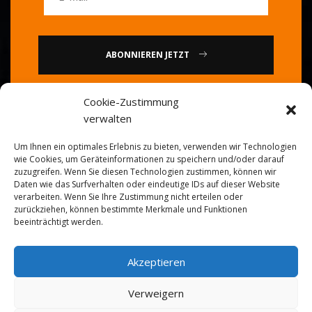
ABONNIEREN JETZT
Cookie-Zustimmung
oder
verwalten
Rufen Sie uns an: 0086-20-
Um Ihnen ein optimales Erlebnis zu bieten, verwenden wir Technologien
84739585
wie Cookies, um Geräteinformationen zu speichern und/oder darauf
zuzugreifen. Wenn Sie diesen Technologien zustimmen, können wir
Daten wie das Surfverhalten oder eindeutige IDs auf dieser Website
verarbeiten. Wenn Sie Ihre Zustimmung nicht erteilen oder
zurückziehen, können bestimmte Merkmale und Funktionen
beeinträchtigt werden.
Akzeptieren
© 2026
Goldener Koch
. Alle Rechte vorbehalten.
Verweigern