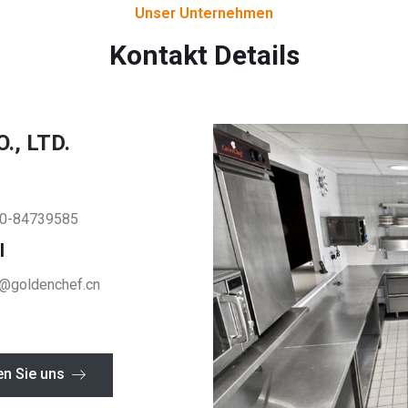
Unser Unternehmen
Kontakt Details
, LTD.
0-84739585
l
n@goldenchef.cn
en Sie uns