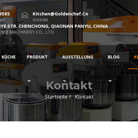
9585
Kitchen@goldenchef.cn
gen
Kontakt
NYE STR. CHENCHONG, QIAONAN PANYU, CHINA
HEF MACHINERY CO., LTD.
KÜCHE
PRODUKT
AUSSTELLUNG
BLOG
K
Kontakt
Startseite
Kontakt