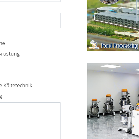
ne
srüstung
e Kältetechnik
g