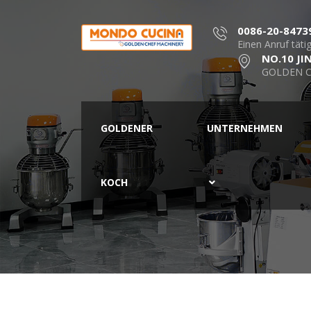
0086-20-8473
Einen Anruf täti
NO.10 JI
GOLDEN C
GOLDENER
UNTERNEHMEN
KOCH