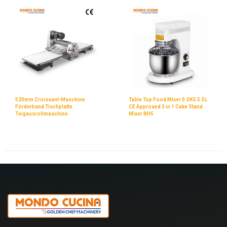
520mm Croissant-Maschine
Table Top Food Mixer 0.5KG 5.5L
Förderband Tischplatte
CE Approved 3 in 1 Cake Stand
Teigausrollmaschine
Mixer BH5