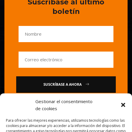
Suscríbase al último
boletín
SUSCRÍBASE A AHORA
Gestionar el consentimiento
o
de cookies
Llámenos : 0086-20-84739585
Para ofrecer las mejores experiencias, utilizamos tecnologías como las
cookies para almacenar y/o acceder a la información del dispositivo. El
consentimiento a estas tecnologías nos permitirá procesar datos como