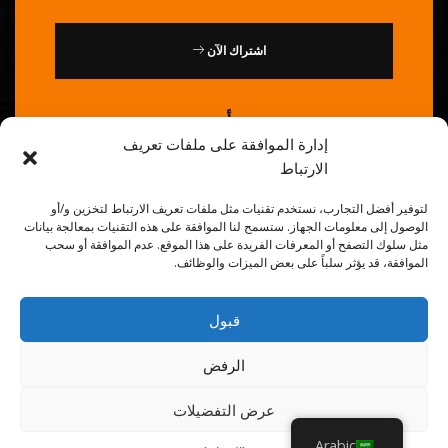
اشتراك الآن
أو
إدارة الموافقة على ملفات تعريف
الارتباط
اتصل بنا : 0086-20-84739585
لتوفير أفضل التجارب، نستخدم تقنيات مثل ملفات تعريف الارتباط لتخزين و/أو
الوصول إلى معلومات الجهاز. ستسمح لنا الموافقة على هذه التقنيات بمعالجة بيانات
مثل سلوك التصفح أو المعرفات الفريدة على هذا الموقع. عدم الموافقة أو سحب
الموافقة، قد يؤثر سلباً على بعض الميزات والوظائف.
قبول
© 2026
الشيف الذهبي
. جميع الحقوق محفوظة.
الرفض
عرض التفضيلات
Arabic