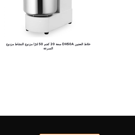
خلاط العجين DH50A سعة 20 كجم 50 لترًا مزدوج النشاط مزدوج
السرعة