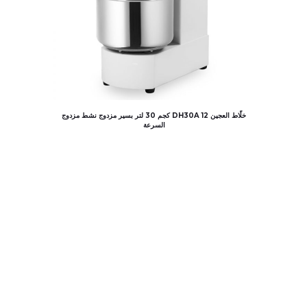
خلّاط العجين DH30A 12 كجم 30 لتر بسير مزدوج نشط مزدوج
السرعة