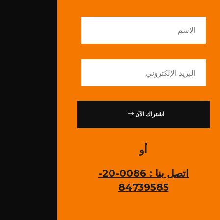
اشتراك الآن
أو
اتصل بنا : 0086-20-
84739585