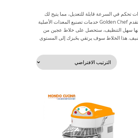
 تحكم في السرعة قابلة للتعديل، مما يتيح لك
خلط العجين بسهولة. سواء كنت تحضر البيتزا أو الكعك أو المعجنات، فإن هذا الخلاط يمكنه التعامل مع أي عجين تحتاج إليه. تقدم Golden Chef خدمات تصنيع المعدات الأصلية
طحها سهل التنظيف، ستحصل على خلاط عجين من
 شيف. هذا الخلاط سوف يرتقي بخَبزك إلى المستوى