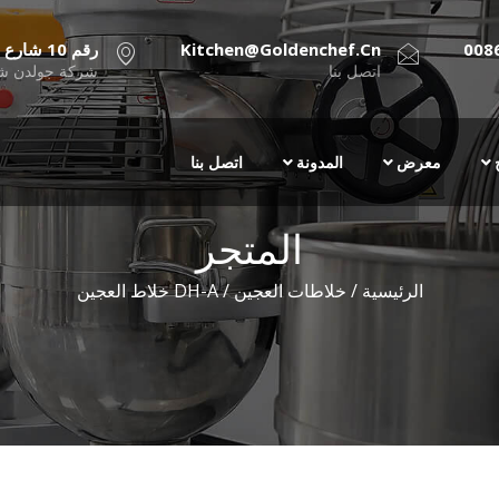
008
Kitchen@goldenchef.cn
رقم 10 شارع جينيي Chenchong, Qiaonan بانيو، الصين
اتصل بنا
شركة جولدن شي
معرض
المدونة
اتصل بنا
المتجر
الرئيسية
/
خلاطات العجين
/ DH-A خلاط العجين