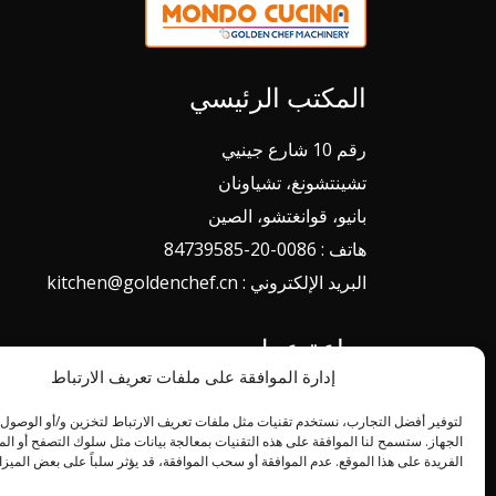
المكتب الرئيسي
رقم 10 شارع جينيي
تشينتشونغ، تشياونان
بانيو، قوانغتشو، الصين
هاتف : 0086-20-84739585
البريد الإلكتروني : kitchen@goldenchef.cn
ساعة عمل
إدارة الموافقة على ملفات تعريف الارتباط
من الاثنين إلى الجمعة 08.00 - 18.00
لتوفير أفضل التجارب، نستخدم تقنيات مثل ملفات تعريف الارتباط لتخزين و/أو الوصول
الجهاز. ستسمح لنا الموافقة على هذه التقنيات بمعالجة بيانات مثل سلوك التصفح أو ال
الفريدة على هذا الموقع. عدم الموافقة أو سحب الموافقة، قد يؤثر سلباً على بعض الميز