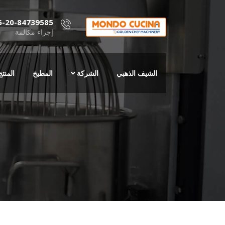
6-20-84739585
إجراء مكالمة
الشيف الذهبي
الشركة
المطبخ
المنتج