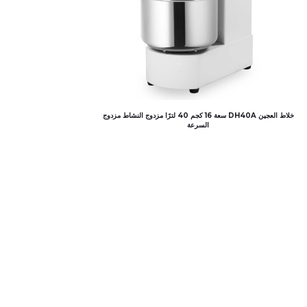
خلاط العجين DH40A سعة 16 كجم 40 لترًا مزدوج النشاط مزدوج
السرعة