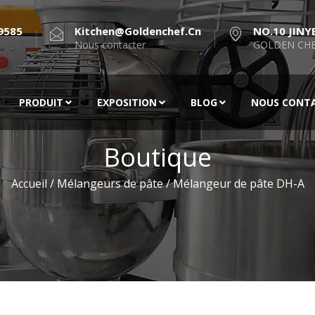
9585
Kitchen@goldenchef.cn
NO.10 JINY
Nous contacter
GOLDEN CHE
PRODUIT
EXPOSITION
BLOG
NOUS CONT
Boutique
Accueil
/
Mélangeurs de pâte
/ Mélangeur de pâte DH-A