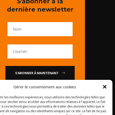
S'abonner à la
dernière newsletter
S'ABONNER À MAINTENANT
Gérer le consentement aux cookies
ou
nir les meilleures expériences, nous utilisons des technologies telles que
pour stocker et/ou accéder aux informations relatives à l'appareil. Le fait
Appelez-nous : 0086-20-
r à ces technologies nous permettra de traiter des données telles que le
84739585
 de navigation ou des identifiants uniques sur ce site. Le fait de ne pas