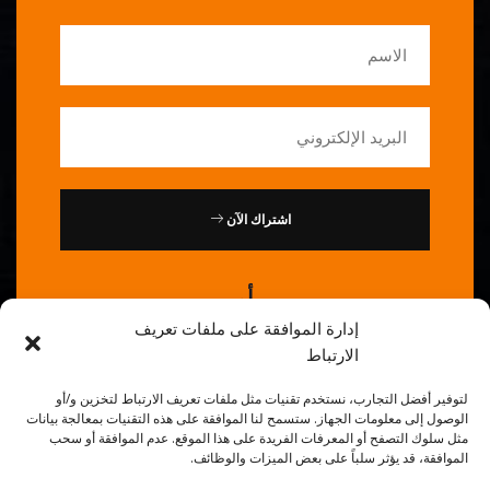
اشتراك الآن
أو
إدارة الموافقة على ملفات تعريف
اتصل بنا : 0086-20-84739585
الارتباط
لتوفير أفضل التجارب، نستخدم تقنيات مثل ملفات تعريف الارتباط لتخزين و/أو
الوصول إلى معلومات الجهاز. ستسمح لنا الموافقة على هذه التقنيات بمعالجة بيانات
مثل سلوك التصفح أو المعرفات الفريدة على هذا الموقع. عدم الموافقة أو سحب
الموافقة، قد يؤثر سلباً على بعض الميزات والوظائف.