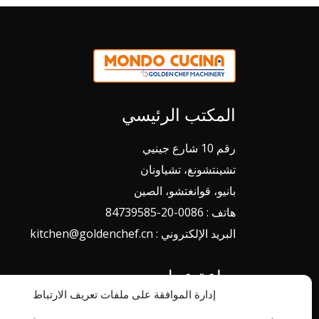
المكتب الرئيسي
رقم 10 شارع جينيي
تشينتشونغ، تشياونان
بانيو، قوانغتشو، الصين
هاتف : 0086-20-84739585
البريد الإلكتروني : kitchen@goldenchef.cn
ساعة عمل
إدارة الموافقة على ملفات تعريف الارتباط
من الاثنين إلى الجمعة 08.00 - 18.00