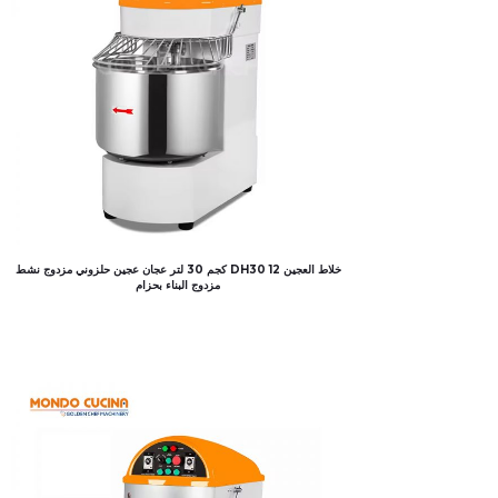
خلاط العجين DH30 12 كجم 30 لتر عجان عجين حلزوني مزدوج نشط
مزدوج البناء بحزام