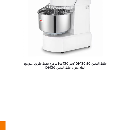
خلاط العجين DH130 50 كجم 130 لترًا مزدوج نشط حلزوني مزدوج
البناء بحزام خلط العجين DH130