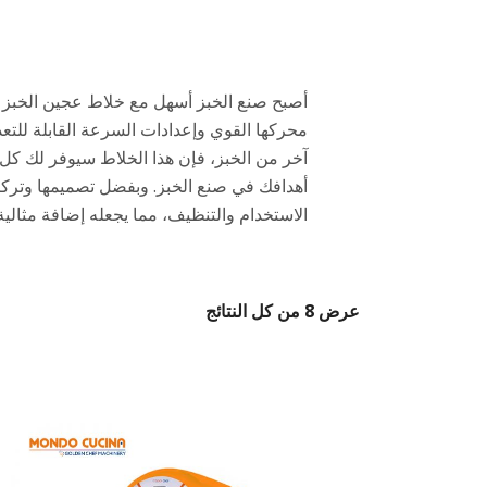
أصبح صنع الخبز أسهل مع خلاط عجين الخبز م
محركها القوي وإعدادات السرعة القابلة للتع
أهدافك في صنع الخبز. وبفضل تصميمها وتركي
الاستخدام والتنظيف، مما يجعله إضافة مثال
عرض ⁦8⁩ من كل النتائج