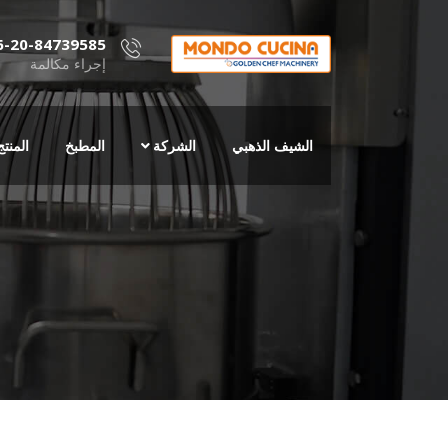
6-20-84739585
إجراء مكالمة
الشيف الذهبي
الشركة
المطبخ
المنتج