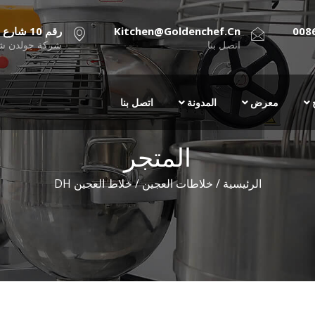
008
Kitchen@goldenchef.cn
رقم 10 شارع جينيي Chenchong, Qiaonan بانيو، الصين
اتصل بنا
شركة جولدن شي
معرض
المدونة
اتصل بنا
المتجر
الرئيسية
/
خلاطات العجين
/ خلاط العجين DH