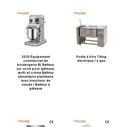
2025 Équipement
Poêle à frire Titing
commercial de
électrique / à gaz
boulangerie 8L Batteur
sur socle pour gâteaux,
œufs et crème Batteur
alimentaire planétaire
avec trancheur de
viande / Batteur à
gâteaux