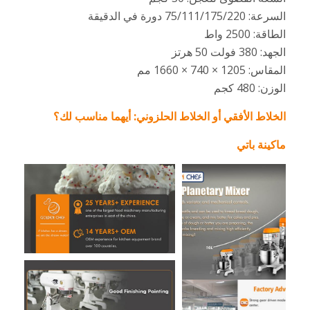
السرعة: 75/111/175/220 دورة في الدقيقة
الطاقة: 2500 واط
الجهد: 380 فولت 50 هرتز
المقاس: 1205 × 740 × 1660 مم
الوزن: 480 كجم
الخلاط الأفقي أو الخلاط الحلزوني: أيهما مناسب لك؟
ماكينة باتي