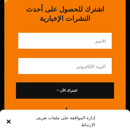
اشترك للحصول على أحدث
النشرات الإخبارية
اشتراك الآن
أو
إدارة الموافقة على ملفات تعريف
الارتباط
اتصل بنا : 0086-20-84739585