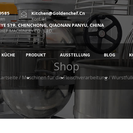
9585
Kitchen@goldenchef.cn
gen
Kontakt
NYE STR. CHENCHONG, QIAONAN PANYU, CHINA
HEF MACHINERY CO., LTD.
KÜCHE
PRODUKT
AUSSTELLUNG
BLOG
K
Shop
tartseite
/
Maschinen für die Fleischverarbeitung
/ Wurstfüll