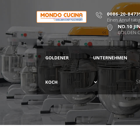
0086-20-8473
Einen Anruf täti
NO.10 JI
GOLDEN C
GOLDENER
UNTERNEHMEN
S
KOCH