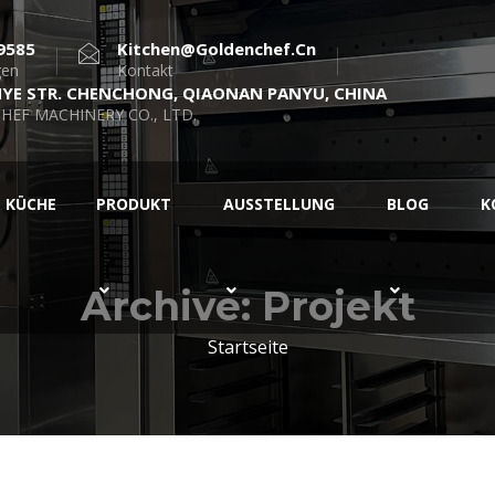
9585
Kitchen@goldenchef.cn
gen
Kontakt
NYE STR. CHENCHONG, QIAONAN PANYU, CHINA
HEF MACHINERY CO., LTD.
KÜCHE
PRODUKT
AUSSTELLUNG
BLOG
K
Archive:
Projekt
Startseite